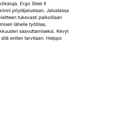
yökaluja. Ergo Steel II
 kiinni pöytäjalustaan. Jalustassa
laitteen tukevasti paikoillaan
isen lähelle työtilaa,
kkuuden saavuttamiseksi. Kevyt
ä sitä eniten tarvitaan. Helppo