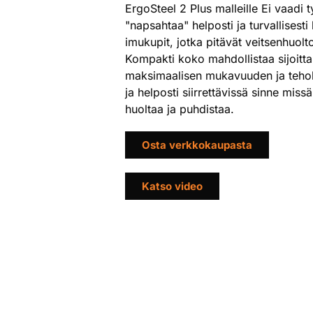
ErgoSteel 2 Plus malleille Ei vaadi t
"napsahtaa" helposti ja turvallisesti
imukupit, jotka pitävät veitsenhuolto
Kompakti koko mahdollistaa sijoittam
maksimaalisen mukavuuden ja teho
ja helposti siirrettävissä sinne miss
huoltaa ja puhdistaa.
Osta verkkokaupasta
Katso video