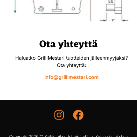
Ota yhteyttä
Haluatko GrilliMestari tuotteiden jälleenmyyjäksi?
Ota yhteyttä:
info@grillimestari.com
Copyright 2026 © Kaikki oikeudet pidätetään. Kuvien ja tekstien