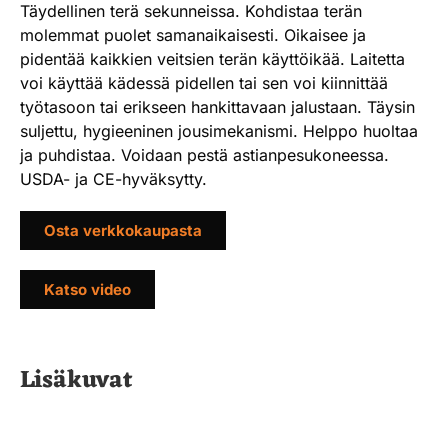
Täydellinen terä sekunneissa. Kohdistaa terän
molemmat puolet samanaikaisesti. Oikaisee ja
pidentää kaikkien veitsien terän käyttöikää. Laitetta
voi käyttää kädessä pidellen tai sen voi kiinnittää
työtasoon tai erikseen hankittavaan jalustaan. Täysin
suljettu, hygieeninen jousimekanismi. Helppo huoltaa
ja puhdistaa. Voidaan pestä astianpesukoneessa.
USDA- ja CE-hyväksytty.
Osta verkkokaupasta
Katso video
Lisäkuvat